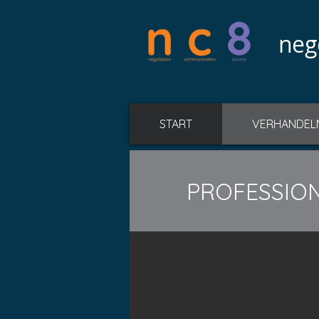
neg
START
VERHANDEL
PROFESSION