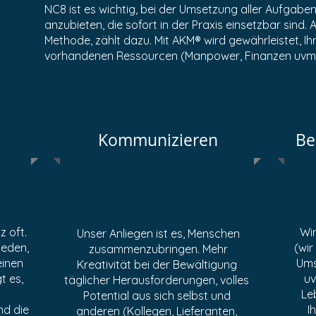
NC8 ist es wichtig, bei der Umsetzung aller Aufgabe
anzubieten, die sofort in der Praxis einsetzbar sind.
Methode, zählt dazu. Mit AKM® wird gewährleistet, I
vorhandenen Ressourcen (Manpower, Finanzen uvm.)
Kommunizieren
Be
z oft.
Wir
Unser Anliegen ist es, Menschen
ieden,
(wir
zusammenzubringen. Mehr
einen
Ums
Kreativität bei der Bewältigung
t es,
uv
täglicher Herausforderungen, volles
Le
Potential aus sich selbst und
nd die
I
anderen (Kollegen, Lieferanten,