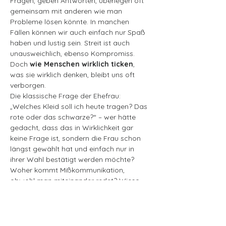
Fragen, geben Antworten, überlegen oft 
gemeinsam mit anderen wie man 
Probleme lösen könnte. In manchen 
Fällen können wir auch einfach nur Spaß 
haben und lustig sein. Streit ist auch 
unausweichlich, ebenso Kompromiss. 
Doch 
wie Menschen wirklich ticken
, 
was sie wirklich denken, bleibt uns oft 
verborgen.
Die klassische Frage der Ehefrau: 
„Welches Kleid soll ich heute tragen? Das 
rote oder das schwarze?“ – wer hätte 
gedacht, dass das in Wirklichkeit gar 
keine Frage ist, sondern die Frau schon 
längst gewählt hat und einfach nur in 
ihrer Wahl bestätigt werden möchte? 
Woher kommt Mißkommunikation, 
obwohl man miteinander redet? Wieso 
sagen Menschen oft etwas völlig 
anderes, als sie denken?
Der Mensch ist nun mal eine Blackbox. 
Auf der einen Seite kommt was rein 