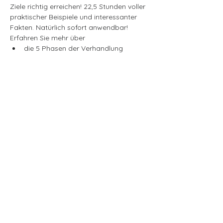
Ziele richtig erreichen! 22,5 Stunden voller 
praktischer Beispiele und interessanter 
Fakten. Natürlich sofort anwendbar!
Erfahren Sie mehr über
die 5 Phasen der Verhandlung
Verhandlungstypen, erkennen und 
mit diesen umgehen
den Aufbau des richtigen 
Verhandlungsteams
absolute NO-GO’s
Mehr anzeigen
Diese Veranstaltung teilen