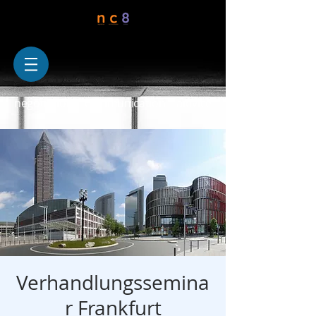
negotiation | communication | aidvice
Verhandlungssemina
r Frankfurt